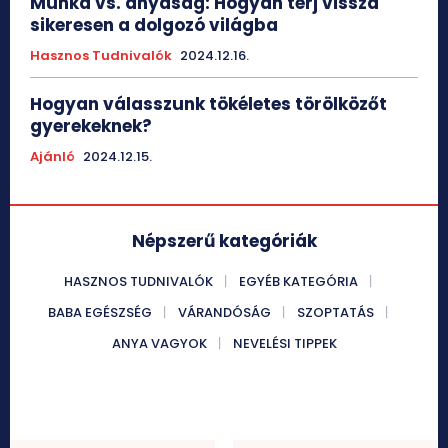
Munka vs. anyaság: Hogyan térj vissza
sikeresen a dolgozó világba
Hasznos Tudnivalók
2024.12.16.
Hogyan válasszunk tökéletes törölközőt
gyerekeknek?
Ajánló
2024.12.15.
Népszerű kategóriák
HASZNOS TUDNIVALÓK
EGYÉB KATEGÓRIA
BABA EGÉSZSÉG
VÁRANDÓSÁG
SZOPTATÁS
ANYA VAGYOK
NEVELÉSI TIPPEK