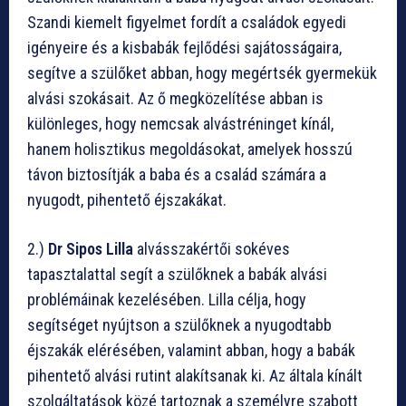
Szandi kiemelt figyelmet fordít a családok egyedi
igényeire és a kisbabák fejlődési sajátosságaira,
segítve a szülőket abban, hogy megértsék gyermekük
alvási szokásait. Az ő megközelítése abban is
különleges, hogy nemcsak alvástréninget kínál,
hanem holisztikus megoldásokat, amelyek hosszú
távon biztosítják a baba és a család számára a
nyugodt, pihentető éjszakákat.
2.)
Dr Sipos Lilla
alvásszakértői sokéves
tapasztalattal segít a szülőknek a babák alvási
problémáinak kezelésében. Lilla célja, hogy
segítséget nyújtson a szülőknek a nyugodtabb
éjszakák elérésében, valamint abban, hogy a babák
pihentető alvási rutint alakítsanak ki. Az általa kínált
szolgáltatások közé tartoznak a személyre szabott