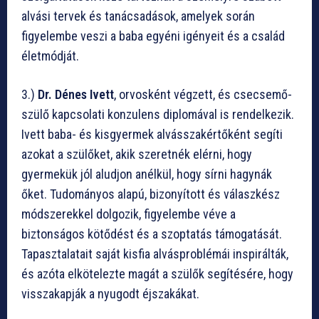
alvási tervek és tanácsadások, amelyek során
figyelembe veszi a baba egyéni igényeit és a család
életmódját.
3.)
Dr. Dénes Ivett
, orvosként végzett, és csecsemő-
szülő kapcsolati konzulens diplomával is rendelkezik.
Ivett baba- és kisgyermek alvásszakértőként segíti
azokat a szülőket, akik szeretnék elérni, hogy
gyermekük jól aludjon anélkül, hogy sírni hagynák
őket. Tudományos alapú, bizonyított és válaszkész
módszerekkel dolgozik, figyelembe véve a
biztonságos kötődést és a szoptatás támogatását.
Tapasztalatait saját kisfia alvásproblémái inspirálták,
és azóta elkötelezte magát a szülők segítésére, hogy
visszakapják a nyugodt éjszakákat.