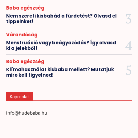
Baba egészség
Nem szereti kisbabád a fürdetést? Olvasd el
tippeinket!
Várandóság
Menstruáció vagy beágyazódás? Így olvasd
ki a jelekből!
Baba egészség
Klímahasználat kisbaba mellett? Mutatjuk
mire kell figyelned!
Kapcsolat
info@hudebaba.hu