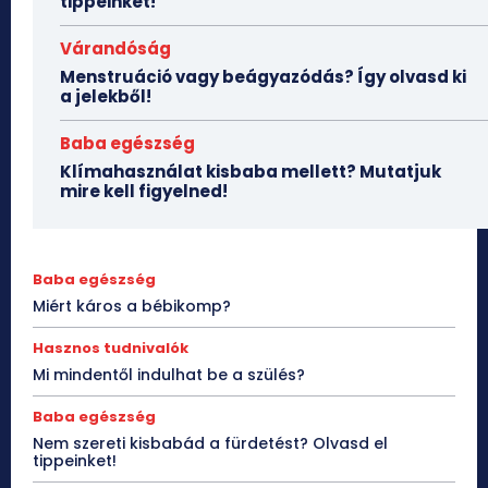
tippeinket!
Várandóság
Menstruáció vagy beágyazódás? Így olvasd ki
a jelekből!
Baba egészség
Klímahasználat kisbaba mellett? Mutatjuk
mire kell figyelned!
Baba egészség
Miért káros a bébikomp?
Hasznos tudnivalók
Mi mindentől indulhat be a szülés?
Baba egészség
Nem szereti kisbabád a fürdetést? Olvasd el
tippeinket!