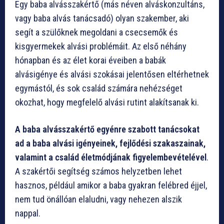
Egy baba alvásszakértő (más néven alváskonzultáns,
vagy baba alvás tanácsadó) olyan szakember, aki
segít a szülőknek megoldani a csecsemők és
kisgyermekek alvási problémáit. Az első néhány
hónapban és az élet korai éveiben a babák
alvásigénye és alvási szokásai jelentősen eltérhetnek
egymástól, és sok család számára nehézséget
okozhat, hogy megfelelő alvási rutint alakítsanak ki.
A baba alvásszakértő egyénre szabott tanácsokat
ad a baba alvási igényeinek, fejlődési szakaszainak,
valamint a család életmódjának figyelembevételével
.
A szakértői segítség számos helyzetben lehet
hasznos, például amikor a baba gyakran felébred éjjel,
nem tud önállóan elaludni, vagy nehezen alszik
nappal.