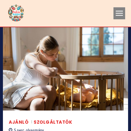
AJÁNLÓ
SZOLGÁLTATÓK
5
perc
olvasmány