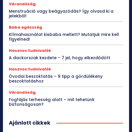
Várandóság
Menstruáció vagy beágyazódás? Így olvasd ki a
jelekből!
Baba egészség
Klímahasználat kisbaba mellett? Mutatjuk mire kell
figyelned!
Hasznos tudnivalók
A dackorszak kezdete – 7 jel, hogy elkezdődött
Hasznos tudnivalók
Óvodai beszoktatás – 9 tipp a gördülékeny
beszoktatáshoz
Várandóság
Fogfájás terhesség alatt – mit tehetünk
biztonságosan?
Ajánlott cikkek