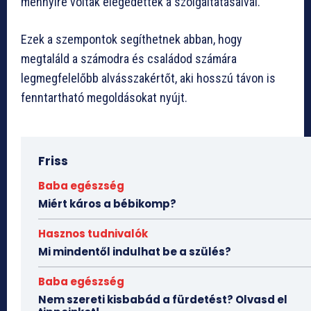
mennyire voltak elégedettek a szolgáltatásaival.
Ezek a szempontok segíthetnek abban, hogy
megtaláld a számodra és családod számára
legmegfelelőbb alvásszakértőt, aki hosszú távon is
fenntartható megoldásokat nyújt.
Friss
Baba egészség
Miért káros a bébikomp?
Hasznos tudnivalók
Mi mindentől indulhat be a szülés?
Baba egészség
Nem szereti kisbabád a fürdetést? Olvasd el