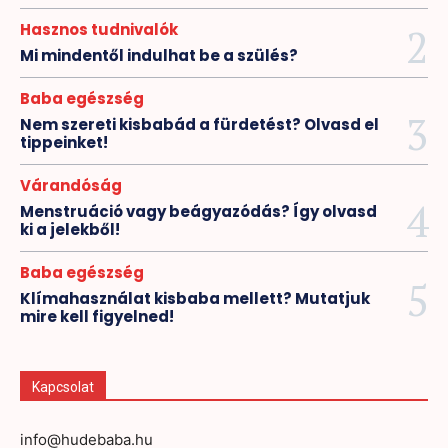
Hasznos tudnivalók
Mi mindentől indulhat be a szülés?
Baba egészség
Nem szereti kisbabád a fürdetést? Olvasd el
tippeinket!
Várandóság
Menstruáció vagy beágyazódás? Így olvasd
ki a jelekből!
Baba egészség
Klímahasználat kisbaba mellett? Mutatjuk
mire kell figyelned!
Kapcsolat
info@hudebaba.hu