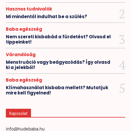
Hasznos tudnivalók
Mi mindentől indulhat be a szülés?
Baba egészség
Nem szereti kisbabád a fürdetést? Olvasd el
tippeinket!
Várandóság
Menstruáció vagy beágyazódás? Így olvasd
ki a jelekből!
Baba egészség
Klímahasználat kisbaba mellett? Mutatjuk
mire kell figyelned!
Kapcsolat
info@hudebaba.hu