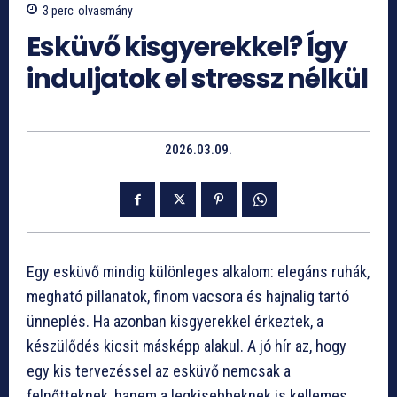
3
perc
olvasmány
Esküvő kisgyerekkel? Így
induljatok el stressz nélkül
2026.03.09.
Egy esküvő mindig különleges alkalom: elegáns ruhák,
megható pillanatok, finom vacsora és hajnalig tartó
ünneplés. Ha azonban kisgyerekkel érkeztek, a
készülődés kicsit másképp alakul. A jó hír az, hogy
egy kis tervezéssel az esküvő nemcsak a
felnőtteknek, hanem a legkisebbeknek is kellemes