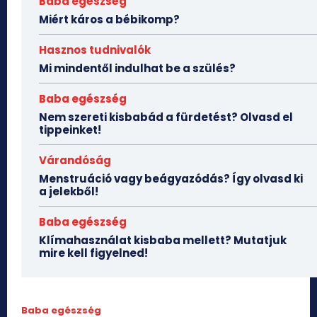
Baba egészség
Miért káros a bébikomp?
Hasznos tudnivalók
Mi mindentől indulhat be a szülés?
Baba egészség
Nem szereti kisbabád a fürdetést? Olvasd el
tippeinket!
Várandóság
Menstruáció vagy beágyazódás? Így olvasd ki
a jelekből!
Baba egészség
Klímahasználat kisbaba mellett? Mutatjuk
mire kell figyelned!
Baba egészség