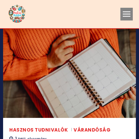
HASZNOS TUDNIVALÓK
VÁRANDÓSÁG
3
perc
olvasmány