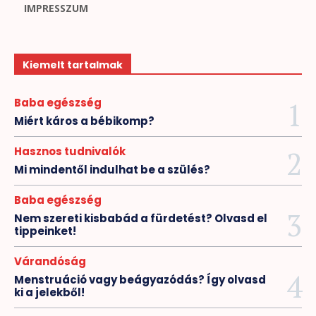
IMPRESSZUM
Kiemelt tartalmak
Baba egészség
Miért káros a bébikomp?
Hasznos tudnivalók
Mi mindentől indulhat be a szülés?
Baba egészség
Nem szereti kisbabád a fürdetést? Olvasd el
tippeinket!
Várandóság
Menstruáció vagy beágyazódás? Így olvasd
ki a jelekből!