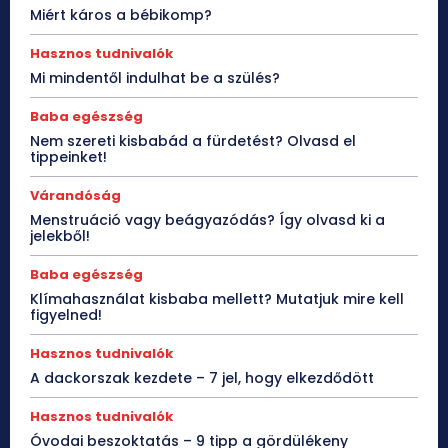
Miért káros a bébikomp?
Hasznos tudnivalók
Mi mindentől indulhat be a szülés?
Baba egészség
Nem szereti kisbabád a fürdetést? Olvasd el
tippeinket!
Várandóság
Menstruáció vagy beágyazódás? Így olvasd ki a
jelekből!
Baba egészség
Klímahasználat kisbaba mellett? Mutatjuk mire kell
figyelned!
Hasznos tudnivalók
A dackorszak kezdete – 7 jel, hogy elkezdődött
Hasznos tudnivalók
Óvodai beszoktatás – 9 tipp a gördülékeny