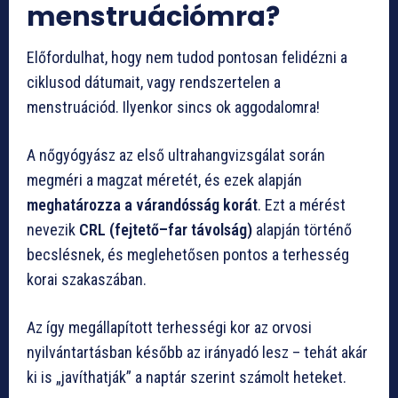
menstruációmra?
Előfordulhat, hogy nem tudod pontosan felidézni a
ciklusod dátumait, vagy rendszertelen a
menstruációd. Ilyenkor sincs ok aggodalomra!
A nőgyógyász az első ultrahangvizsgálat során
megméri a magzat méretét, és ezek alapján
meghatározza a várandósság korát
. Ezt a mérést
nevezik
CRL (fejtető–far távolság)
alapján történő
becslésnek, és meglehetősen pontos a terhesség
korai szakaszában.
Az így megállapított terhességi kor az orvosi
nyilvántartásban később az irányadó lesz – tehát akár
ki is „javíthatják” a naptár szerint számolt heteket.