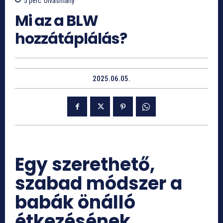
5
perc
olvasmány
Mi az a BLW
hozzátáplálás?
2025.06.05.
Egy szerethető,
szabad módszer a
babák önálló
étkezésének