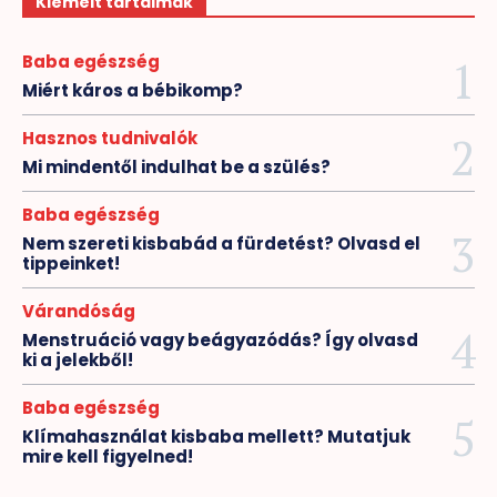
Kiemelt tartalmak
Baba egészség
Miért káros a bébikomp?
Hasznos tudnivalók
Mi mindentől indulhat be a szülés?
Baba egészség
Nem szereti kisbabád a fürdetést? Olvasd el
tippeinket!
Várandóság
Menstruáció vagy beágyazódás? Így olvasd
ki a jelekből!
Baba egészség
Klímahasználat kisbaba mellett? Mutatjuk
mire kell figyelned!