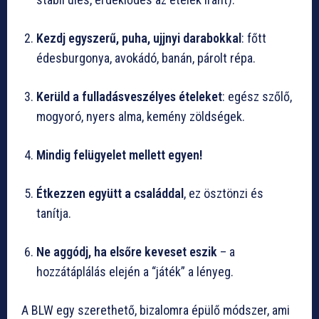
Kezdj egyszerű, puha, ujjnyi darabokkal
: főtt
édesburgonya, avokádó, banán, párolt répa.
Kerüld a fulladásveszélyes ételeket
: egész szőlő,
mogyoró, nyers alma, kemény zöldségek.
Mindig felügyelet mellett egyen!
Étkezzen együtt a családdal
, ez ösztönzi és
tanítja.
Ne aggódj, ha elsőre keveset eszik
– a
hozzátáplálás elején a “játék” a lényeg.
A BLW egy szerethető, bizalomra épülő módszer, ami