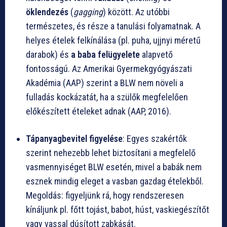
öklendezés
(
gagging
) között. Az utóbbi
természetes, és része a tanulási folyamatnak. A
helyes ételek felkínálása (pl. puha, ujjnyi méretű
darabok) és
a baba felügyelete
alapvető
fontosságú. Az Amerikai Gyermekgyógyászati
Akadémia (AAP) szerint a BLW nem növeli a
fulladás kockázatát, ha a szülők megfelelően
előkészített ételeket adnak (AAP, 2016).
Tápanyagbevitel figyelése
: Egyes szakértők
szerint nehezebb lehet biztosítani a megfelelő
vasmennyiséget BLW esetén, mivel a babák nem
esznek mindig eleget a vasban gazdag ételekből.
Megoldás: figyeljünk rá, hogy rendszeresen
kínáljunk pl. főtt tojást, babot, húst, vaskiegészítőt
vagy vassal dúsított zabkását.