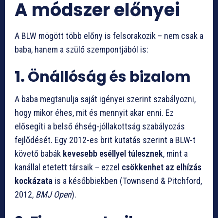
A módszer előnyei
A BLW mögött több előny is felsorakozik – nem csak a
baba, hanem a szülő szempontjából is:
1.
Önállóság és bizalom
A baba megtanulja saját igényei szerint szabályozni,
hogy mikor éhes, mit és mennyit akar enni. Ez
elősegíti a belső éhség-jóllakottság szabályozás
fejlődését. Egy 2012-es brit kutatás szerint a BLW-t
követő babák
kevesebb eséllyel túlesznek
, mint a
kanállal etetett társaik – ezzel
csökkenhet az elhízás
kockázata
is a későbbiekben (Townsend & Pitchford,
2012,
BMJ Open
).