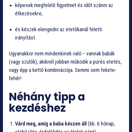
képesek megfelelő figyelmet és időt szánni az
étkezésekre,
és készek elengedni az etetőkanál feletti
irányítást.
Ugyanakkor nem mindenkinek való – vannak babák
(vagy szülők), akiknél jobban működik a pürés etetés,
vagy épp a kettő kombinációja. Semmi sem fekete-
fehér!
Néhány tipp a
kezdéshez
Várd meg, amíg a baba készen áll
(kb. 6 hónap,
stabil ülés, érdeklődés az ételek iránt).