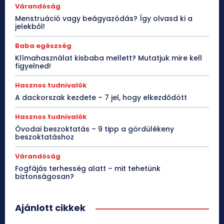
Várandóság
Menstruáció vagy beágyazódás? Így olvasd ki a
jelekből!
Baba egészség
Klímahasználat kisbaba mellett? Mutatjuk mire kell
figyelned!
Hasznos tudnivalók
A dackorszak kezdete – 7 jel, hogy elkezdődött
Hasznos tudnivalók
Óvodai beszoktatás – 9 tipp a gördülékeny
beszoktatáshoz
Várandóság
Fogfájás terhesség alatt – mit tehetünk
biztonságosan?
Ajánlott cikkek