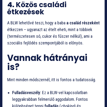
4.
Közös családi
étkezések
A BLW lehetővé teszi, hogy a baba
a család részeként
étkezzen – ugyanazt az ételt eheti, mint a többiek
(természetesen só, cukor és fűszer nélkül), ami a
szociális fejlődés szempontjából is előnyös.
Vannak hátrányai
is?
Mint minden módszernél, itt is fontos a tudatosság.
Fulladásveszély
: Ez a BLW-vel kapcsolatban
leggyakrabban felmerülő aggodalom. Fontos
különbséget tenni
fulladás
(
choking
) és