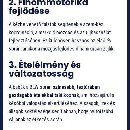
2.
Finommotorika
fejlődése
A kézbe vehető falatok segítenek a szem-kéz
koordináció, a markoló mozgás és az ujjhasználat
fejlesztésében. Ez különösen hasznos az első év
során, amikor a mozgásfejlődés dinamikusan zajlik.
3.
Ételélmény és
változatosság
A babák a BLW során
színesebb, textúrában
gazdagabb ételekkel találkoznak
, ami hozzájárul a
későbbi válogatás elkerüléséhez. A szagok, ízek és
állagok sokfélesége segít abban, hogy nyitottabbá
váljanak az étkezés során.