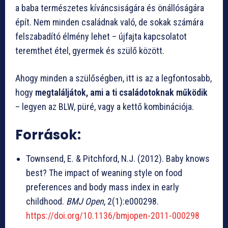
a baba természetes kíváncsiságára és önállóságára
épít. Nem minden családnak való, de sokak számára
felszabadító élmény lehet – újfajta kapcsolatot
teremthet étel, gyermek és szülő között.
Ahogy minden a szülőségben, itt is az a legfontosabb,
hogy
megtaláljátok, ami a ti családotoknak működik
– legyen az BLW, püré, vagy a kettő kombinációja.
Források:
Townsend, E. & Pitchford, N.J. (2012). Baby knows
best? The impact of weaning style on food
preferences and body mass index in early
childhood.
BMJ Open
, 2(1):e000298.
https://doi.org/10.1136/bmjopen-2011-000298