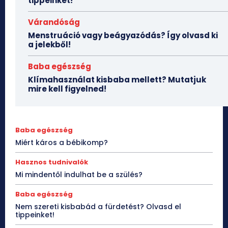
tippeinket!
Várandóság
Menstruáció vagy beágyazódás? Így olvasd ki
a jelekből!
Baba egészség
Klímahasználat kisbaba mellett? Mutatjuk
mire kell figyelned!
Baba egészség
Miért káros a bébikomp?
Hasznos tudnivalók
Mi mindentől indulhat be a szülés?
Baba egészség
Nem szereti kisbabád a fürdetést? Olvasd el
tippeinket!