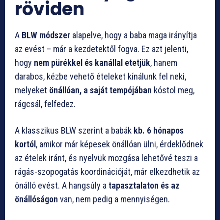
röviden
A
BLW módszer
alapelve, hogy a baba maga irányítja
az evést – már a kezdetektől fogva. Ez azt jelenti,
hogy
nem pürékkel és kanállal etetjük
, hanem
darabos, kézbe vehető ételeket kínálunk fel neki,
melyeket
önállóan, a saját tempójában
kóstol meg,
rágcsál, felfedez.
A klasszikus BLW szerint a babák
kb. 6 hónapos
kortól
, amikor már képesek önállóan ülni, érdeklődnek
az ételek iránt, és nyelvük mozgása lehetővé teszi a
rágás-szopogatás koordinációját, már elkezdhetik az
önálló evést. A hangsúly a
tapasztalaton és az
önállóságon
van, nem pedig a mennyiségen.