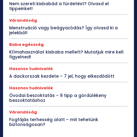
Nem szereti kisbabád a fürdetést? Olvasd el
tippeinket!
Várandóság
Menstruáció vagy beágyazódás? Így olvasd ki a
jelekből!
Baba egészség
Klímahasználat kisbaba mellett? Mutatjuk mire kell
figyelned!
Hasznos tudnivalók
A dackorszak kezdete – 7 jel, hogy elkezdődött
Hasznos tudnivalók
Óvodai beszoktatás – 9 tipp a gördülékeny
beszoktatáshoz
Várandóság
Fogfájás terhesség alatt – mit tehetünk
biztonságosan?