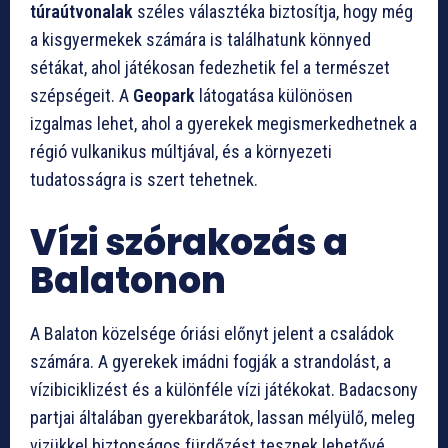
túraútvonalak
széles választéka biztosítja, hogy még
a kisgyermekek számára is találhatunk könnyed
sétákat, ahol játékosan fedezhetik fel a természet
szépségeit. A
Geopark
látogatása különösen
izgalmas lehet, ahol a gyerekek megismerkedhetnek a
régió vulkanikus múltjával, és a környezeti
tudatosságra is szert tehetnek.
Vízi szórakozás a
Balatonon
A Balaton közelsége óriási előnyt jelent a családok
számára. A gyerekek imádni fogják a strandolást, a
vízibiciklizést és a különféle vízi játékokat. Badacsony
partjai általában gyerekbarátok, lassan mélyülő, meleg
vizükkel biztonságos fürdőzést tesznek lehetővé.