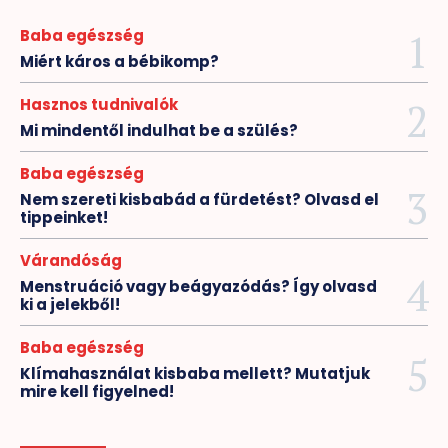
Baba egészség
Miért káros a bébikomp?
Hasznos tudnivalók
Mi mindentől indulhat be a szülés?
Baba egészség
Nem szereti kisbabád a fürdetést? Olvasd el
tippeinket!
Várandóság
Menstruáció vagy beágyazódás? Így olvasd
ki a jelekből!
Baba egészség
Klímahasználat kisbaba mellett? Mutatjuk
mire kell figyelned!