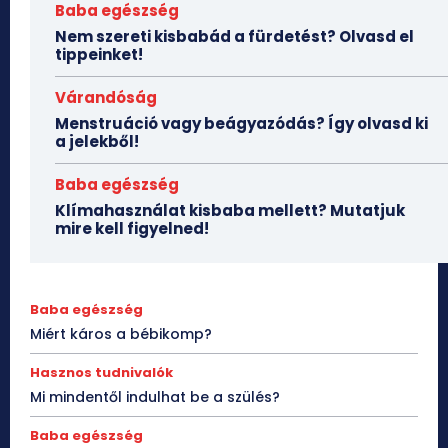
Baba egészség
Nem szereti kisbabád a fürdetést? Olvasd el
tippeinket!
Várandóság
Menstruáció vagy beágyazódás? Így olvasd ki
a jelekből!
Baba egészség
Klímahasználat kisbaba mellett? Mutatjuk
mire kell figyelned!
Baba egészség
Miért káros a bébikomp?
Hasznos tudnivalók
Mi mindentől indulhat be a szülés?
Baba egészség