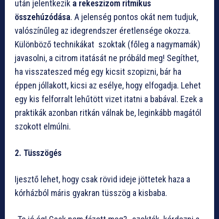
után jelentkezik
a rekeszizom ritmikus
összehúzódása
. A jelenség pontos okát nem tudjuk,
valószínűleg az idegrendszer éretlensége okozza.
Különböző technikákat szoktak (főleg a nagymamák)
javasolni, a citrom itatását ne próbáld meg! Segíthet,
ha visszateszed még egy kicsit szopizni, bár ha
éppen jóllakott, kicsi az esélye, hogy elfogadja. Lehet
egy kis felforralt lehűtött vizet itatni a babával. Ezek a
praktikák azonban ritkán válnak be, leginkább magától
szokott elmúlni.
2. Tüsszögés
Ijesztő lehet, hogy csak rövid ideje jöttetek haza a
kórházból máris gyakran tüsszög a kisbaba.