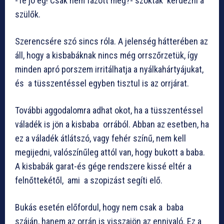
-Te jó ég! Csak nem fázott meg?- szokták kérdezni a
szülők.
Szerencsére szó sincs róla. A jelenség hátterében az
áll, hogy a kisbabáknak nincs még orrszőrzetük, így
minden apró porszem irritálhatja a nyálkahártyájukat,
és a tüsszentéssel egyben tisztul is az orrjárat.
További aggodalomra adhat okot, ha a tüsszentéssel
váladék is jön a kisbaba orrából. Abban az esetben, ha
ez a váladék átlátszó, vagy fehér színű, nem kell
megijedni, valószínűleg attól van, hogy bukott a baba.
A kisbabák garat-és gége rendszere kissé eltér a
felnőttekétől, ami a szopizást segíti elő.
Bukás esetén előfordul, hogy nem csak a baba
száján, hanem az orrán is visszajön az ennivaló. Ez a