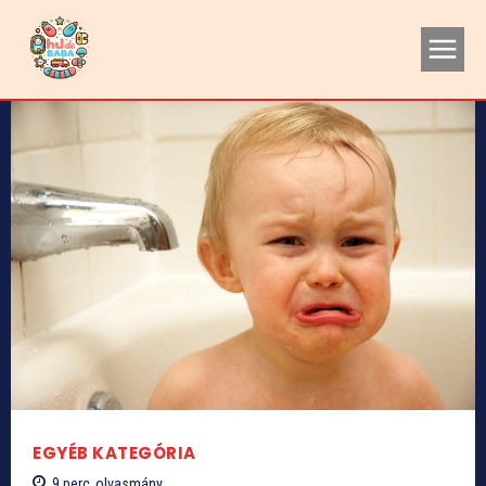
EGYÉB KATEGÓRIA
9
perc
olvasmány