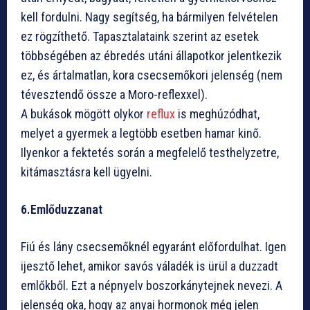
kell fordulni. Nagy segítség, ha bármilyen felvételen
ez rögzíthető. Tapasztalataink szerint az esetek
többségében az ébredés utáni állapotkor jelentkezik
ez, és ártalmatlan, kora csecsemőkori jelenség (nem
tévesztendő össze a Moro-reflexxel).
A bukások mögött olykor
reflux
is meghúzódhat,
melyet a gyermek a legtöbb esetben hamar kinő.
Ilyenkor a fektetés során a megfelelő testhelyzetre,
kitámasztásra kell ügyelni.
6.Emlőduzzanat
Fiú és lány csecsemőknél egyaránt előfordulhat. Igen
ijesztő lehet, amikor savós váladék is ürül a duzzadt
emlőkből. Ezt a népnyelv boszorkánytejnek nevezi. A
jelenség oka, hogy az anyai hormonok még jelen