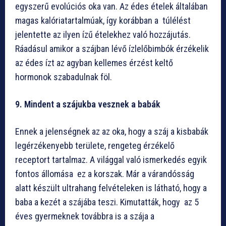
egyszerű evolúciós oka van. Az édes ételek általában
magas kalóriatartalmúak, így korábban a túlélést
jelentette az ilyen ízű ételekhez való hozzájutás.
Ráadásul amikor a szájban lévő ízlelőbimbók érzékelik
az édes ízt az agyban kellemes érzést keltő
hormonok szabadulnak föl.
9. Mindent a szájukba vesznek a babák
Ennek a jelenségnek az az oka, hogy a száj a kisbabák
legérzékenyebb területe, rengeteg érzékelő
receptort tartalmaz. A világgal való ismerkedés egyik
fontos állomása ez a korszak. Már a várandósság
alatt készült ultrahang felvételeken is látható, hogy a
baba a kezét a szájába teszi. Kimutatták, hogy az 5
éves gyermeknek továbbra is a szája a