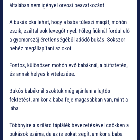
általában nem igényel orvosi beavatkozást.
A bukás oka lehet, hogy a baba túleszi magát, mohón
eszik, ezáltal sok levegőt nyel. Főleg fiúknál fordul elő
a gyomorszáj éretlenségéből adódó bukás. Sokszor
nehéz megállapítani az okot.
Fontos, különösen mohón evő babáknál, a büfiztetés,
és annak helyes kivitelezése.
Bukós babáknál szoktuk még ajánlani a lejtős
fektetést, amikor a baba feje magasabban van, mint a
lába.
Többnyire a szilárd táplálék bevezetésével csökken a
bukások száma, de az is sokat segít, amikor a baba