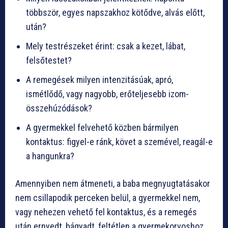
többször, egyes napszakhoz kötődve, alvás előtt,
után?
Mely testrészeket érint: csak a kezet, lábat,
felsőtestet?
A remegések milyen intenzitásúak, apró,
ismétlődő, vagy nagyobb, erőteljesebb izom-
összehúzódások?
A gyermekkel felvehető közben bármilyen
kontaktus: figyel-e ránk, követ a szemével, reagál-e
a hangunkra?
Amennyiben nem átmeneti, a baba megnyugtatásakor
nem csillapodik perceken belül, a gyermekkel nem,
vagy nehezen vehető fel kontaktus, és a remegés
után ernyedt, bágyadt, feltétlen a gyermekorvoshoz