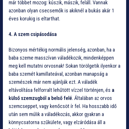
már többet mozog: kúszik, mászik, feláll. Vannak
azonban olyan csecsemők is akiknél a bukás akár 1
éves korukig is eltarthat.
4. A szem csipásodása
Bizonyos mértékig normális jelenség, azonban, ha a
baba szeme masszívan váladékozik, mindenképpen
meg kell mutatni orvosnak! Sokan törölgetik ilyenkor a
baba szemét kamillateával, azonban manapság a
szemészek már nem ajánlják ezt. A váladék
eltávolítása felforralt lehűtött vízzel történjen, és
a
külső szemzugból a belső felé
. Általában az orvos
szemcseppet, vagy kenőcsöt ír fel. Ha hosszabb idő
után sem múlik a váladékozás, akkor gyakran a
könnycsatorna szűkülete, vagy elzáródása áll a