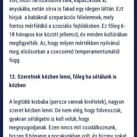
volt, most tartózkodóvá válik, kapaszkodik az
anyukába, netán sírva is fakad egy idegen láttán. Ezt
hívjuk a babáknál szeparációs félelemnek, mely
fontos mérföldkő a szociális fejlődésben. Ez főleg 6-
18 hónapos kor között jellemző, és minden kultúrában
megfigyelték. Az, hogy milyen mértékben nyilvánul
meg, elsősorban a csecsemő temperamentumától
függ.
12. Szeretnek kézben lenni, főleg ha sétálunk is
közben
A legtöbb kisbaba (persze vannak kivételek), nagyon
szeret kézben lenni. De nem elég, hogy fölvesszük,
gyakran sétálgatni is kell velük, hogy
megnyugodjanak. Ezen nincs mit csodálkoznunk,
hiszen 9 hónapig a pocakunkban volt, és bizony sokat