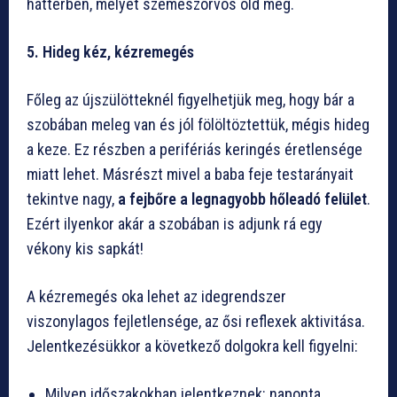
háttérben, melyet szemészorvos old meg.
5. Hideg kéz, kézremegés
Főleg az újszülötteknél figyelhetjük meg, hogy bár a
szobában meleg van és jól fölöltöztettük, mégis hideg
a keze. Ez részben a perifériás keringés éretlensége
miatt lehet. Másrészt mivel a baba feje testarányait
tekintve nagy,
a fejbőre a legnagyobb hőleadó felület
.
Ezért ilyenkor akár a szobában is adjunk rá egy
vékony kis sapkát!
A kézremegés oka lehet az idegrendszer
viszonylagos fejletlensége, az ősi reflexek aktivitása.
Jelentkezésükkor a következő dolgokra kell figyelni:
Milyen időszakokban jelentkeznek: naponta