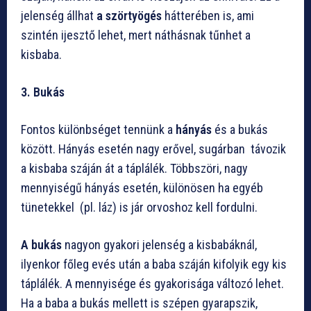
jelenség állhat
a szörtyögés
hátterében is, ami
szintén ijesztő lehet, mert náthásnak tűnhet a
kisbaba.
3. Bukás
Fontos különbséget tennünk a
hányás
és a bukás
között. Hányás esetén nagy erővel, sugárban távozik
a kisbaba száján át a táplálék. Többszöri, nagy
mennyiségű hányás esetén, különösen ha egyéb
tünetekkel (pl. láz) is jár orvoshoz kell fordulni.
A bukás
nagyon gyakori jelenség a kisbabáknál,
ilyenkor főleg evés után a baba száján kifolyik egy kis
táplálék. A mennyisége és gyakorisága változó lehet.
Ha a baba a bukás mellett is szépen gyarapszik,