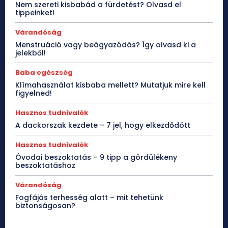
Nem szereti kisbabád a fürdetést? Olvasd el
tippeinket!
Várandóság
Menstruáció vagy beágyazódás? Így olvasd ki a
jelekből!
Baba egészség
Klímahasználat kisbaba mellett? Mutatjuk mire kell
figyelned!
Hasznos tudnivalók
A dackorszak kezdete – 7 jel, hogy elkezdődött
Hasznos tudnivalók
Óvodai beszoktatás – 9 tipp a gördülékeny
beszoktatáshoz
Várandóság
Fogfájás terhesség alatt – mit tehetünk
biztonságosan?