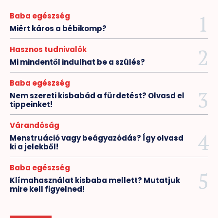
Baba egészség
Miért káros a bébikomp?
Hasznos tudnivalók
Mi mindentől indulhat be a szülés?
Baba egészség
Nem szereti kisbabád a fürdetést? Olvasd el
tippeinket!
Várandóság
Menstruáció vagy beágyazódás? Így olvasd
ki a jelekből!
Baba egészség
Klímahasználat kisbaba mellett? Mutatjuk
mire kell figyelned!