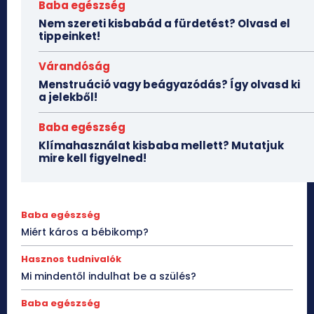
Baba egészség
Nem szereti kisbabád a fürdetést? Olvasd el
tippeinket!
Várandóság
Menstruáció vagy beágyazódás? Így olvasd ki
a jelekből!
Baba egészség
Klímahasználat kisbaba mellett? Mutatjuk
mire kell figyelned!
Baba egészség
Miért káros a bébikomp?
Hasznos tudnivalók
Mi mindentől indulhat be a szülés?
Baba egészség