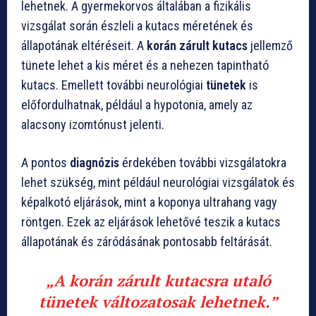
lehetnek. A gyermekorvos általában a fizikális
vizsgálat során észleli a kutacs méretének és
állapotának eltéréseit. A
korán zárult kutacs
jellemző
tünete lehet a kis méret és a nehezen tapintható
kutacs. Emellett további neurológiai
tünetek
is
előfordulhatnak, például a hypotonia, amely az
alacsony izomtónust jelenti.
A pontos
diagnózis
érdekében további vizsgálatokra
lehet szükség, mint például neurológiai vizsgálatok és
képalkotó eljárások, mint a koponya ultrahang vagy
röntgen. Ezek az eljárások lehetővé teszik a kutacs
állapotának és záródásának pontosabb feltárását.
„A korán zárult kutacsra utaló
tünetek változatosak lehetnek.”