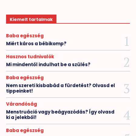
Kiemelt tartalmak
Baba egészség
Miért káros a bébikomp?
Hasznos tudnivalók
Mi mindentől indulhat be a szülés?
Baba egészség
Nem szereti kisbabád a fürdetést? Olvasd el
tippeinket!
Várandóság
Menstruáció vagy beágyazódás? Így olvasd
ki a jelekből!
Baba egészség