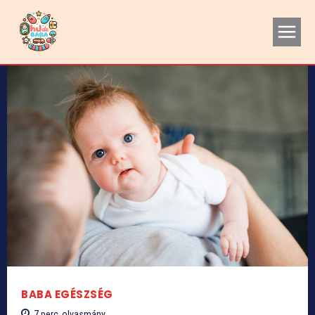
BABA EGÉSZSÉG
7
perc
olvasmány