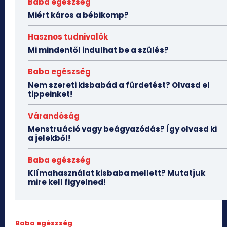
Baba egészség
Miért káros a bébikomp?
Hasznos tudnivalók
Mi mindentől indulhat be a szülés?
Baba egészség
Nem szereti kisbabád a fürdetést? Olvasd el
tippeinket!
Várandóság
Menstruáció vagy beágyazódás? Így olvasd ki
a jelekből!
Baba egészség
Klímahasználat kisbaba mellett? Mutatjuk
mire kell figyelned!
Baba egészség