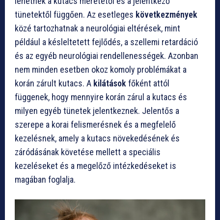
lehetnek a kutacs méretétől és a jelentkező
tünetektől függően. Az esetleges
következmények
közé tartozhatnak a neurológiai eltérések, mint
például a késleltetett fejlődés, a szellemi retardáció
és az egyéb neurológiai rendellenességek. Azonban
nem minden esetben okoz komoly problémákat a
korán zárult kutacs. A
kilátások
főként attól
függenek, hogy mennyire korán zárul a kutacs és
milyen egyéb tünetek jelentkeznek. Jelentős a
szerepe a korai felismerésnek és a megfelelő
kezelésnek, amely a kutacs növekedésének és
záródásának követése mellett a speciális
kezeléseket és a megelőző intézkedéseket is
magában foglalja.