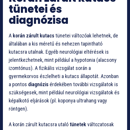
tünetei és
diagnózisa
A
korán zárult kutacs
tünetei változóak lehetnek, de
általában a kis méretű és nehezen tapintható
kutacsra utalnak. Egyéb neurológiai eltérések is
jelentkezhetnek, mint például a hypotonia (alacsony
izomtónus). A fizikális vizsgálat során a
gyermekorvos észlelheti a kutacs állapotát. Azonban
a pontos
diagnózis
érdekében további vizsgálatok is
szükségesek, mint például neurológiai vizsgálatok és
képalkotó eljárások (pl. koponya ultrahang vagy
röntgen).
A korán zárult kutacsra utaló
tünetek
változatosak