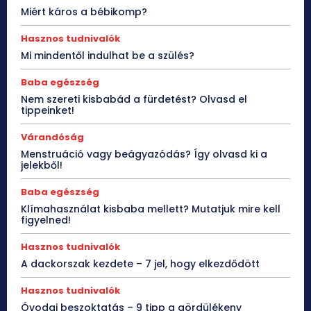
Miért káros a bébikomp?
Hasznos tudnivalók
Mi mindentől indulhat be a szülés?
Baba egészség
Nem szereti kisbabád a fürdetést? Olvasd el
tippeinket!
Várandóság
Menstruáció vagy beágyazódás? Így olvasd ki a
jelekből!
Baba egészség
Klímahasználat kisbaba mellett? Mutatjuk mire kell
figyelned!
Hasznos tudnivalók
A dackorszak kezdete – 7 jel, hogy elkezdődött
Hasznos tudnivalók
Óvodai beszoktatás – 9 tipp a gördülékeny